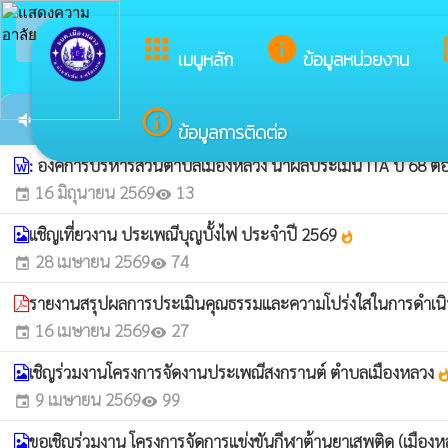
arrow_back_ios
ย
กลับเมนูหลัก
apps
info
dev
เมนูหลัก
ข้อมูลหน่วยงาน
info_outline
ข่าวประชาสัมพันธ์
volume_down
ข้อมูลการติดต่อ
: องค์การบริหารส่วนตำบลเมืองหลวง นำผลประเมิน ITA ปี 68 ต
16 มิถุนายน 2569
13
event
visibility
เเชิญเที่ยวงาน ประเพณีบุญบั้งไฟ ประจำปี 2569
whatshot
28 เมษายน 2569
74
event
visibility
รายงานสรุปผลการประเมินคุณธรรมและความโปร่งใสในการดำเน
16 เมษายน 2569
27
event
visibility
เชิญร่วมงานโครงการจัดงานประเพณีสงกรานต์ ตำบลเมืองหลวง
whatsh
9 เมษายน 2569
99
event
visibility
ขอเชิญร่วมงาน โครงการจัดการแข่งขันกีฬาต้านยาเสพติด (เมืองหลว