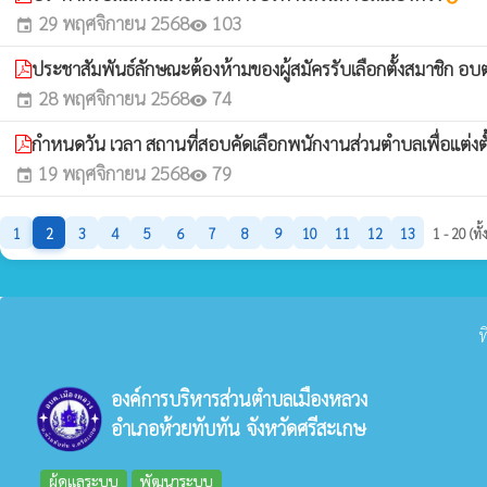
29 พฤศจิกายน 2568
103
event
visibility
ประชาสัมพันธ์ลักษณะต้องห้ามของผู้สมัครรับเลือกตั้งสมาชิก 
28 พฤศจิกายน 2568
74
event
visibility
กำหนดวัน เวลา สถานที่สอบคัดเลือกพนักงานส่วนตำบลเพื่อแต่งตั้
19 พฤศจิกายน 2568
79
event
visibility
1
2
3
4
5
6
7
8
9
10
11
12
13
1 - 20 (ท
ท
องค์การบริหารส่วนตำบลเมืองหลวง
อำเภอห้วยทับทัน จังหวัดศรีสะเกษ
ผู้ดูแลระบบ
พัฒนาระบบ