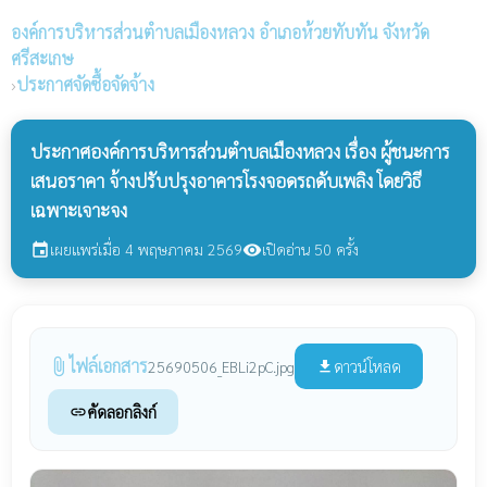
องค์การบริหารส่วนตำบลเมืองหลวง
อำเภอห้วยทับทัน จังหวัด
ศรีสะเกษ
›
ประกาศจัดซื้อจัดจ้าง
ประกาศองค์การบริหารส่วนตำบลเมืองหลวง เรื่อง ผู้ชนะการ
เสนอราคา จ้างปรับปรุงอาคารโรงจอดรถดับเพลิง โดยวิธี
เฉพาะเจาะจง
เผยแพร่เมื่อ 4 พฤษภาคม 2569
เปิดอ่าน 50 ครั้ง
event
visibility
ไฟล์เอกสาร
attach_file
ดาวน์โหลด
25690506_EBLi2pC.jpg
file_download
คัดลอกลิงก์
link