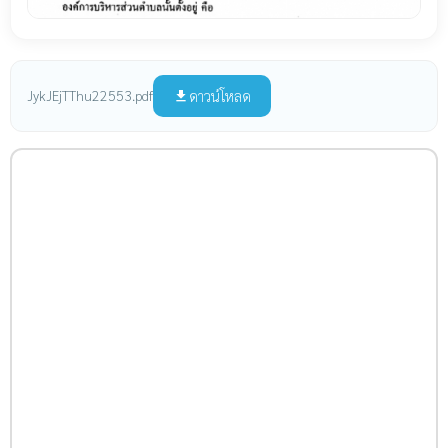
ดาวน์โหลด
JykJEjTThu22553.pdf
file_download