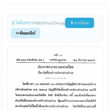
ไฟล์เอกสาร
attach_file
ดาวน์โหลด
f9RBzrEThu22546.jpg
file_download
คัดลอกลิงก์
link