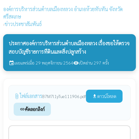
องค์การบริหารส่วนตำบลเมืองหลวง
อำเภอห้วยทับทัน จังหวัด
ศรีสะเกษ
›
ข่าวประชาสัมพันธ์
ประกาศองค์การบริหารส่วนตำบลเมืองหลวง เรื่องขอให้ตรวจ
สอบบัญชีรายการทีดินและสิ่งปลูกสร้าง
เผยแพร่เมื่อ 29 พฤศจิกายน 2564
เปิดอ่าน 297 ครั้ง
event
visibility
ไฟล์เอกสาร
attach_file
ดาวน์โหลด
B7M7l1yTue111906.pdf
file_download
คัดลอกลิงก์
link